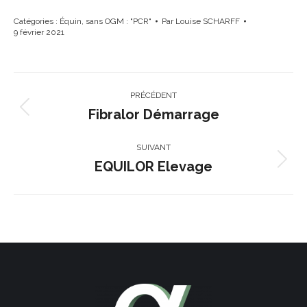
Catégories :
Équin
,
sans OGM : "PCR"
Par
Louise SCHARFF
9 février 2021
Navigation
PRÉCÉDENT
de
Fibralor Démarrage
Onglet
précédent
commentaire
SUIVANT
EQUILOR Elevage
Projets
similaires