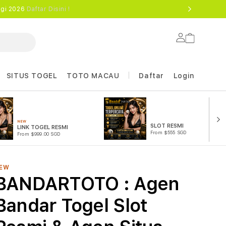
ggi 2026
Daftar Disini !
Log
Cart
in
SITUS TOGEL
TOTO MACAU
Daftar
Login
NEW
SLOT RESMI
LINK TOGEL RESMI
From $555 SGD
From $999.00 SGD
EW
BANDARTOTO : Agen
Bandar Togel Slot