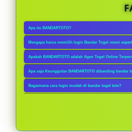
F
Apa itu BANDARTOTO?
BANDARTOTO merupakan agen bandar togel s
Mengapa harus memilih login Bandar Togel resmi sep
lengkap, layanan profesional 24 jam on tim
Karena selain sebagai bandar toto to
Apakah BANDARTOTO adalah Agen Togel Online Terper
melakukan betting kecil di BANDARTOTO.
tentu pasti, karena setiap member men
Apa saja Keunggulan BANDARTOTO dibanding bandar to
potongan.
BANDARTOTO menghadirkan fitur prediksi ke
Bagaimana cara login mudah di bandar togel toto?
tentu Sangat mudah, hanya perlu memb
diarahkan ke situs resmi BANDARTOTO untu