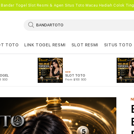
andar Togel Slot Resmi & Agen Situs Toto Macau Hadiah Colok Tin
OT TOTO
LINK TOGEL RESMI
SLOT RESMI
SITUS TOTO
NEW
OGEL
SLOT TOTO
8 SGD
From $100 SGD
N