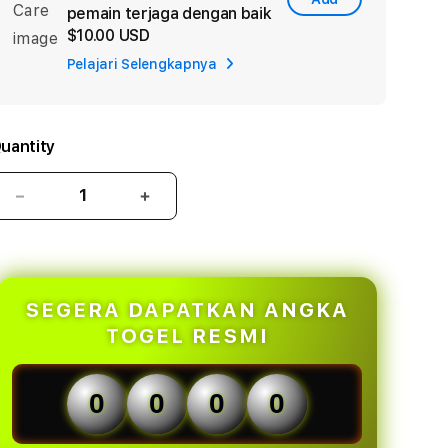
pemain terjaga dengan baik
Apple
$10.00 USD
Care
Pelajari Selengkapnya
uantity
Decrease
Increase
quantity
quantity
for
for
BANDARTOTO
BANDARTOTO
:
:
SEGERA DAPATKAN ANGKA
Agen
Agen
Bandar
Bandar
TOGEL RESMI
Togel
Togel
Slot
Slot
Resmi
Resmi
0
0
0
0
&
&
Agen
Agen