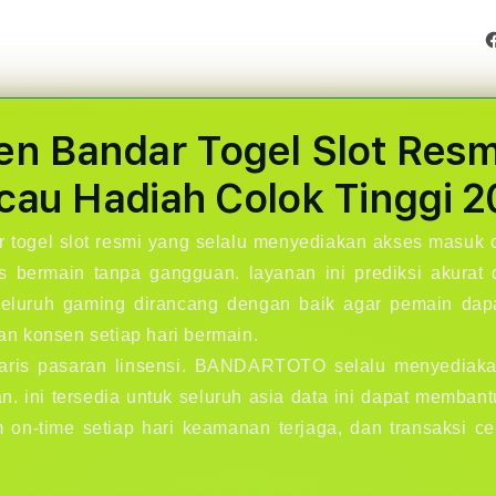
in
modal
 Bandar Togel Slot Resmi
au Hadiah Colok Tinggi 
ar togel slot resmi yang selalu menyediakan akses masuk 
 bermain tanpa gangguan. layanan ini prediksi akurat 
seluruh gaming dirancang dengan baik agar pemain dap
n konsen setiap hari bermain.
baris pasaran linsensi. BANDARTOTO selalu menyediakan
n. ini tersedia untuk seluruh asia data ini dapat memba
am on-time setiap hari keamanan terjaga, dan transaksi c