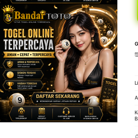
Open
media
7
in
modal
G
L
A
K
B
Open
media
9