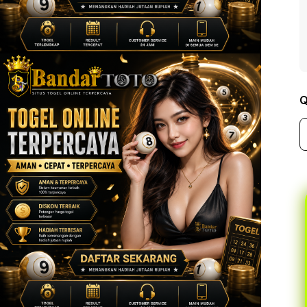
Open
media
5
in
Q
modal