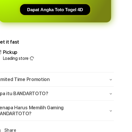
Situs
Situs
Toto
Toto
Dapat Angka Toto Togel 4D
Macau
Macau
Hadiah
Hadiah
Colok
Colok
Tinggi
Tinggi
2026
2026
et it fast
Pickup
Loading store
imited Time Promotion
pa itu BANDARTOTO?
enapa Harus Memilih Gaming
ANDARTOTO?
Share