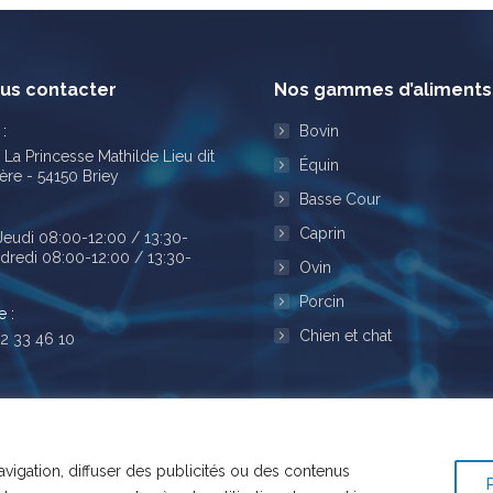
us contacter
Nos gammes d’aliments
:
Bovin
 La Princesse Mathilde Lieu dit
Équin
ère - 54150 Briey
Basse Cour
Caprin
Jeudi 08:00-12:00 / 13:30-
dredi 08:00-12:00 / 13:30-
Ovin
Porcin
 :
Chien et chat
82 33 46 10
ous sur :
ok
nkedIn
ge
ens
vigation, diffuser des publicités ou des contenus