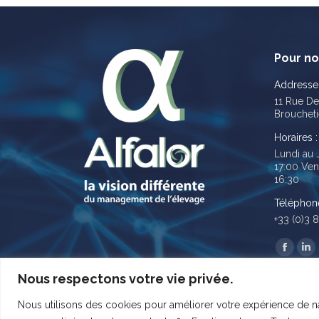
Pour no
Addresse 
11 Rue De
Broucheti
Horaires :
Lundi au 
17:00 Ven
16:30
Téléphone
+33 (0)3 
Trouvez n
Facebo
Li
page
pa
Nous respectons votre vie privée.
opens
op
Nous utilisons des cookies pour améliorer votre expérience de na
in
in